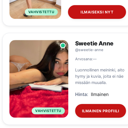
VAHVISTETTU
ILMAISEKSI NYT
Sweetie Anne
@sweetie-anne
Arvosana:
—
Luonnollinen meininki, aito
hymy ja kuvia, joita ei näe
missään muualla.
Hinta:
Ilmainen
VAHVISTETTU
ILMAINEN PROFIILI