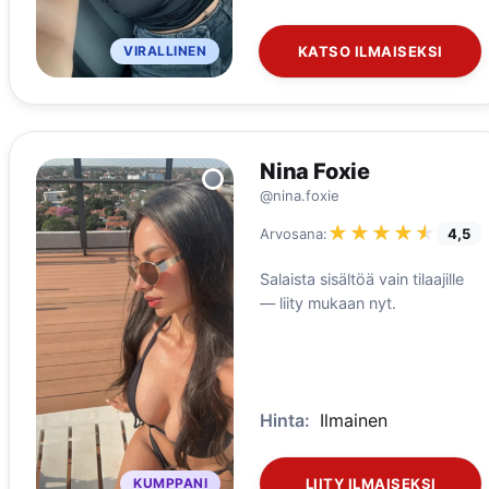
VIRALLINEN
KATSO ILMAISEKSI
Nina Foxie
@nina.foxie
★★★★★
★★★★★
Arvosana:
4,5
Salaista sisältöä vain tilaajille
— liity mukaan nyt.
Hinta:
Ilmainen
KUMPPANI
LIITY ILMAISEKSI