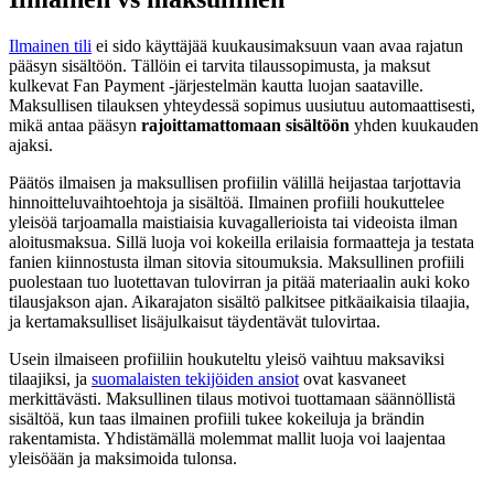
Ilmainen tili
ei sido käyttäjää kuukausimaksuun vaan avaa rajatun
pääsyn sisältöön. Tällöin ei tarvita tilaussopimusta, ja maksut
kulkevat Fan Payment -järjestelmän kautta luojan saataville.
Maksullisen tilauksen yhteydessä sopimus uusiutuu automaattisesti,
mikä antaa pääsyn
rajoittamattomaan sisältöön
yhden kuukauden
ajaksi.
Päätös ilmaisen ja maksullisen profiilin välillä heijastaa tarjottavia
hinnoitteluvaihtoehtoja ja sisältöä. Ilmainen profiili houkuttelee
yleisöä tarjoamalla maistiaisia kuvagallerioista tai videoista ilman
aloitusmaksua. Sillä luoja voi kokeilla erilaisia formaatteja ja testata
fanien kiinnostusta ilman sitovia sitoumuksia. Maksullinen profiili
puolestaan tuo luotettavan tulovirran ja pitää materiaalin auki koko
tilausjakson ajan. Aikarajaton sisältö palkitsee pitkäaikaisia tilaajia,
ja kertamaksulliset lisäjulkaisut täydentävät tulovirtaa.
Usein ilmaiseen profiiliin houkuteltu yleisö vaihtuu maksaviksi
tilaajiksi, ja
suomalaisten tekijöiden ansiot
ovat kasvaneet
merkittävästi. Maksullinen tilaus motivoi tuottamaan säännöllistä
sisältöä, kun taas ilmainen profiili tukee kokeiluja ja brändin
rakentamista. Yhdistämällä molemmat mallit luoja voi laajentaa
yleisöään ja maksimoida tulonsa.