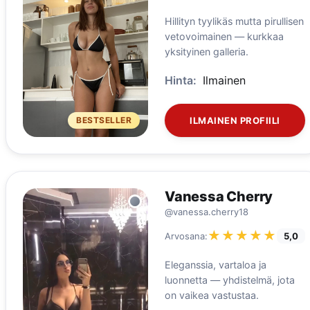
Hillityn tyylikäs mutta pirullisen
vetovoimainen — kurkkaa
yksityinen galleria.
Hinta:
Ilmainen
BESTSELLER
ILMAINEN PROFIILI
Vanessa Cherry
@vanessa.cherry18
★★★★★
★★★★★
Arvosana:
5,0
Eleganssia, vartaloa ja
luonnetta — yhdistelmä, jota
on vaikea vastustaa.