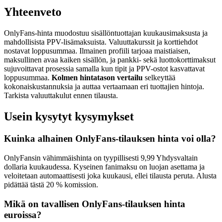
Yhteenveto
OnlyFans-hinta muodostuu sisällöntuottajan kuukausimaksusta ja
mahdollisista PPV-lisämaksuista. Valuuttakurssit ja korttiehdot
nostavat loppusummaa. Ilmainen profiili tarjoaa maistiaisen,
maksullinen avaa kaiken sisällön, ja pankki- sekä luottokorttimaksut
sujuvoittavat prosessia samalla kun tipit ja PPV-ostot kasvattavat
loppusummaa.
Kolmen hintatason vertailu
selkeyttää
kokonaiskustannuksia ja auttaa vertaamaan eri tuottajien hintoja.
Tarkista valuuttakulut ennen tilausta.
Usein kysytyt kysymykset
Kuinka alhainen OnlyFans-tilauksen hinta voi olla?
OnlyFansin vähimmäishinta on tyypillisesti 9,99 Yhdysvaltain
dollaria kuukaudessa. Kyseinen fanimaksu on luojan asettama ja
veloitetaan automaattisesti joka kuukausi, ellei tilausta peruta. Alusta
pidättää tästä 20 % komission.
Mikä on tavallisen OnlyFans-tilauksen hinta
euroissa?