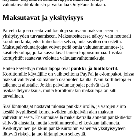
valuutanvaihtokuluista ja vaikuttaa OnlyFans-hintaan.
Maksutavat ja yksityisyys
Palvelu tarjoaa useita vaihtoehtoja sujuvaan maksamiseen ja
yksityisyyden turvaamiseen. Maksutositteessa näkyy vain neutraali
koodimerkintä, eikä tilitiedoista selviä, mitä sisältöä on ostettu.
Maksupalveluntarjoajat voivat periä omia valuutanmuunnos- ja
käsittelykuluja, jotka kasvattavat fanien loppusummaa. Lisäksi
korttiyhtiöt saattavat veloittaa valuutanvaihtomaksuja.
Eniten käytettyjä maksutapoja ovat
pankki- ja luottokortit
.
Kortittomille käyttäjille on vaihtoehtona PayPal ja e-lompakot, joissa
maksut välittyvät kolmannen osapuolen kautta. Näin korttitietoja ei
tallenneta alustalle. Jotkin palveluntarjoajat perivät tästä
lisäkäsittelymaksuja, mutta kortittomakin maksutapa on silti
turvallinen.
Sisällöntuottajat nostavat tulonsa pankkisiirrolla, ja varojen siirto
kestää tyypillisesti kolmen-viiden arkipäivän ajan maksun
vahvistumisesta. Ensimmäisellä maksukerralla annetut pankkitiedot
säilyvät alustalla, mutta korttinumeroita ei koskaan tallenneta.
Keskittyminen pelkkiin pankkisiirtoihin vähentää yksityisyyteen
liittyviä riskejä ja tuo kirjanpitoon selkeyttä.