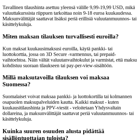
Tavallinen tilaushinta asettuu yleensä välille 9,99-19,99 USD, mikä
valuuttakurssista riippuen tarkoittaa noin 9-18 euroa kuukaudessa.
Maksunvälittäjät saattavat lisäksi periä erillisiä valuutanmuunnos- tai
käsittelykuluja.
Miten maksan tilauksen turvallisesti euroilla?
Kun maksat kuukausimaksusi euroilla, käytä pankki- tai
luottokorttia, jossa on 3D Secure -varmennus, tai prepaid-
vaihtoehtoa. Näin vältät valuutanvaihtokulut ja varmistat, että maksu
kohdistuu suoraan tilaukseen tai pay-per-view-sisältöön.
Millä maksutavoilla tilauksen voi maksaa
Suomessa?
Suomalaiset voivat maksaa pankki- ja luottokortilla tai kolmannen
osapuolen maksupalveluiden kautta. Kaikki maksut - kuten
kuukausitilaushinta ja PPV-viestit - veloitetaan Yhdysvaltain
dollareina, ja maksunvälittäjät saattavat periä valuutanmuunnos- tai
käsittelykuluja.
Kuinka suuren osuuden alusta pidättää
sisällöntuottajan tuloista?