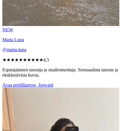
NEW
Maria Luna
@maria-luna
★★★★★
★★★★★
4,5
Espanjalainen tanssija ja sisallontuottaja. Sensuaalista tanssia ja
eksklusiivisia kuvia.
Avaa profiili
arrow_forward