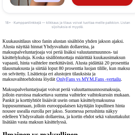
18+ · Kumppanilinkkejä — klikkaus ja tilaus voivat tuottaa meille palkkion. Listan
sijoituksia ei myydä.
Kuukausitilaus sitoo fanin alustan sisältöön yhden jakson ajaksi.
Alusta näyttää hinnat Yhdysvaltain dollareina, ja
maksupalveluntarjoaja voi periä lisäksi valuutanmuunnos- tai
käsittelykuluja. Koska sisällöntuottaja määrittää kuukausimaksun
vapaasti, hinta vaihtelee merkittävästi. Alusta pidättää 20 prosenttia
tilausmaksusta ja siirtää loput 80 prosenttia luojan tilille, kun maksu
on selvitetty. Lisätietoja eri alustojen tilauksista ja
maksuvaihtoehdoista löydät
OnlyFans vs MYM.Fans -vertailu
.
Maksupalveluntarjoajat voivat periä valuuttamuunnosmaksuja,
jolloin euroissa maksettava summa vaihtelee vaihtokurssin mukaan.
Pankit ja korttiyhtiöt lisäävät usein oman käsittelymaksunsa
loppusummaan, jolloin eurooppalaisen käyttäjän lopullinen hinta
nousee usealla eurolla per jakso. Suomessa perushinta näkyy
edelleen Yhdysvaltain dollareina, ja kortin ehdot sekä valuuttakulut
lisätään vasta maksun käsittelyssä.
Ilmainen vs maksullinen