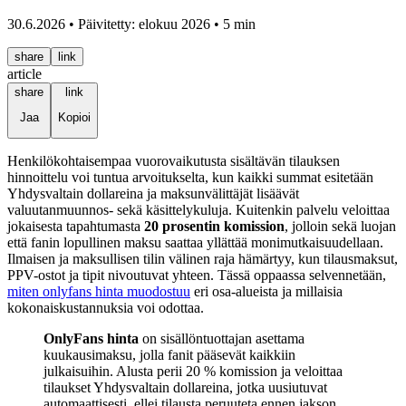
30.6.2026 • Päivitetty: elokuu 2026 • 5 min
share
link
article
share
link
Jaa
Kopioi
Henkilökohtaisempaa vuorovaikutusta sisältävän tilauksen
hinnoittelu voi tuntua arvoitukselta, kun kaikki summat esitetään
Yhdysvaltain dollareina ja maksunvälittäjät lisäävät
valuutanmuunnos- sekä käsittelykuluja. Kuitenkin palvelu veloittaa
jokaisesta tapahtumasta
20 prosentin komission
, jolloin sekä luojan
että fanin lopullinen maksu saattaa yllättää monimutkaisuudellaan.
Ilmaisen ja maksullisen tilin välinen raja hämärtyy, kun tilausmaksut,
PPV-ostot ja tipit nivoutuvat yhteen. Tässä oppaassa selvennetään,
miten onlyfans hinta muodostuu
eri osa-alueista ja millaisia
kokonaiskustannuksia voi odottaa.
OnlyFans hinta
on sisällöntuottajan asettama
kuukausimaksu, jolla fanit pääsevät kaikkiin
julkaisuihin. Alusta perii 20 % komission ja veloittaa
tilaukset Yhdysvaltain dollareina, jotka uusiutuvat
automaattisesti, ellei tilausta peruuteta ennen jakson