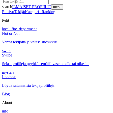
search
ILMAISET PROFIILIT
menu
Etusivu
Tekijät
Kategoriat
Ranking
Pelit
local_fire_department
Hot or Not
Vertaa tekijöitä ja valitse suosikkisi
swipe
Swipe
Selaa profiileja pyyhkäisemällä vasemmalle tai oikealle
mystery
Lootbox
Löydä satunnaisia tekijäprofiileja
Blog
About
info