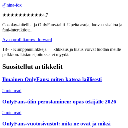
@nina-fox
★★★★★
★★★★★
4,7
Cosplay-taiteilija ja OnlyFans-tahti. Upeita asuja, luovaa sisaltoa ja
fani-interaktiota.
Avaa profiili
arrow_forward
18+ · Kumppanilinkkejä — klikkaus ja tilaus voivat tuottaa meille
palkkion. Listan sijoituksia ei myydä.
Suositellut artikkelit
Ilmainen OnlyFans: miten katsoa laillisesti
5 min read
OnlyFans-tilin perustaminen: opas tekijälle 2026
5 min read
OnlyFans-vuotosivustot: mitä ne ovat ja miksi