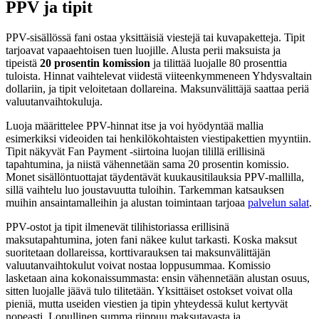
PPV ja tipit
PPV-sisällössä fani ostaa yksittäisiä viestejä tai kuvapaketteja. Tipit
tarjoavat vapaaehtoisen tuen luojille. Alusta perii maksuista ja
tipeistä
20 prosentin komission
ja tilittää luojalle 80 prosenttia
tuloista. Hinnat vaihtelevat viidestä viiteenkymmeneen Yhdysvaltain
dollariin, ja tipit veloitetaan dollareina. Maksunvälittäjä saattaa periä
valuutanvaihtokuluja.
Luoja määrittelee PPV-hinnat itse ja voi hyödyntää mallia
esimerkiksi videoiden tai henkilökohtaisten viestipakettien myyntiin.
Tipit näkyvät Fan Payment -siirtoina luojan tilillä erillisinä
tapahtumina, ja niistä vähennetään sama 20 prosentin komissio.
Monet sisällöntuottajat täydentävät kuukausitilauksia PPV-mallilla,
sillä vaihtelu luo joustavuutta tuloihin. Tarkemman katsauksen
muihin ansaintamalleihin ja alustan toimintaan tarjoaa
palvelun salat
.
PPV-ostot ja tipit ilmenevät tilihistoriassa erillisinä
maksutapahtumina, joten fani näkee kulut tarkasti. Koska maksut
suoritetaan dollareissa, korttivarauksen tai maksunvälittäjän
valuutanvaihtokulut voivat nostaa loppusummaa. Komissio
lasketaan aina kokonaissummasta: ensin vähennetään alustan osuus,
sitten luojalle jäävä tulo tilitetään. Yksittäiset ostokset voivat olla
pieniä, mutta useiden viestien ja tipin yhteydessä kulut kertyvät
nopeasti. Lopullinen summa riippuu maksutavasta ja