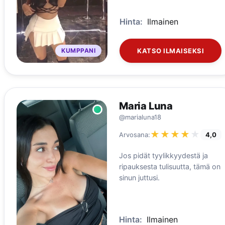
Hinta:
Ilmainen
KUMPPANI
KATSO ILMAISEKSI
Maria Luna
@marialuna18
★★★★★
★★★★★
Arvosana:
4,0
Jos pidät tyylikkyydestä ja
ripauksesta tulisuutta, tämä on
sinun juttusi.
Hinta:
Ilmainen