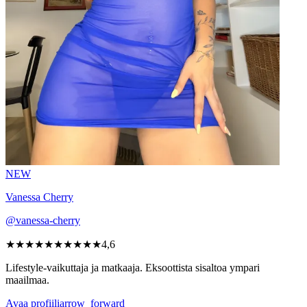
NEW
Vanessa Cherry
@vanessa-cherry
★★★★★
★★★★★
4,6
Lifestyle-vaikuttaja ja matkaaja. Eksoottista sisaltoa ympari
maailmaa.
Avaa profiili
arrow_forward