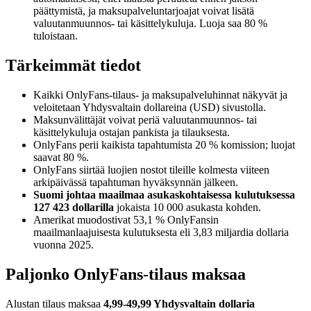
päättymistä, ja maksupalveluntarjoajat voivat lisätä
valuutanmuunnos- tai käsittelykuluja. Luoja saa 80 %
tuloistaan.
Tärkeimmät tiedot
Kaikki OnlyFans-tilaus- ja maksupalveluhinnat näkyvät ja
veloitetaan Yhdysvaltain dollareina (USD) sivustolla.
Maksunvälittäjät voivat periä valuutanmuunnos- tai
käsittelykuluja ostajan pankista ja tilauksesta.
OnlyFans perii kaikista tapahtumista 20 % komission; luojat
saavat 80 %.
OnlyFans siirtää luojien nostot tileille kolmesta viiteen
arkipäivässä tapahtuman hyväksynnän jälkeen.
Suomi johtaa maailmaa asukaskohtaisessa kulutuksessa
127 423 dollarilla
jokaista 10 000 asukasta kohden.
Amerikat muodostivat 53,1 % OnlyFansin
maailmanlaajuisesta kulutuksesta eli 3,83 miljardia dollaria
vuonna 2025.
Paljonko OnlyFans-tilaus maksaa
Alustan tilaus maksaa
4,99-49,99 Yhdysvaltain dollaria