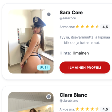
Sara Core
@saracore
★★★★★
★★★★★
Arvosana:
4,5
Tyyliä, itsevarmuutta ja kipinää
— klikkaa ja katso loput.
Hinta:
Ilmainen
UUSI
ILMAINEN PROFIILI
Clara Blanc
@clarablanc
★★★★★
★★★★★
Arvosana:
4,5