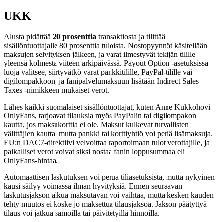
UKK
Alusta pidättää
20 prosenttia
transaktiosta ja tilittää
sisällöntuottajalle 80 prosenttia tuloista. Nostopyynnöt käsitellään
maksujen selvityksen jälkeen, ja varat ilmestyvät tekijän tilille
yleensä kolmesta viiteen arkipäivässä. Payout Option -asetuksissa
luoja valitsee, siirtyvätkö varat pankkitilille, PayPal-tilille vai
digilompakkoon, ja fanipalvelumaksuun lisätään Indirect Sales
Taxes -nimikkeen mukaiset verot.
Lähes kaikki suomalaiset sisällöntuottajat, kuten Anne Kukkohovi
OnlyFans, tarjoavat tilauksia myös PayPalin tai digilompakon
kautta, jos maksukorttia ei ole. Maksut kulkevat turvallisten
välittäjien kautta, mutta pankki tai korttiyhtiö voi periä lisämaksuja.
EU:n DAC7-direktiivi velvoittaa raportoimaan tulot verottajille, ja
paikalliset verot voivat siksi nostaa fanin loppusummaa eli
OnlyFans-hintaa.
Automaattisen laskutuksen voi perua tiliasetuksista, mutta nykyinen
kausi säilyy voimassa ilman hyvityksiä. Ennen seuraavan
laskutusjakson alkua maksutavan voi vaihtaa, mutta kesken kauden
tehty muutos ei koske jo maksettua tilausjaksoa. Jakson päätyttyä
tilaus voi jatkua samoilla tai päivitetyillä hinnoilla.