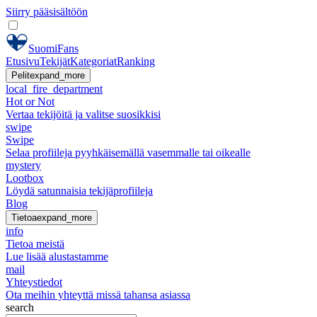
Siirry pääsisältöön
SuomiFans
Etusivu
Tekijät
Kategoriat
Ranking
Pelit
expand_more
local_fire_department
Hot or Not
Vertaa tekijöitä ja valitse suosikkisi
swipe
Swipe
Selaa profiileja pyyhkäisemällä vasemmalle tai oikealle
mystery
Lootbox
Löydä satunnaisia tekijäprofiileja
Blog
Tietoa
expand_more
info
Tietoa meistä
Lue lisää alustastamme
mail
Yhteystiedot
Ota meihin yhteyttä missä tahansa asiassa
search