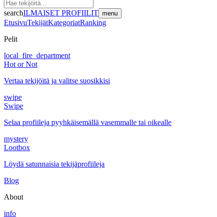
search
ILMAISET PROFIILIT
menu
Etusivu
Tekijät
Kategoriat
Ranking
Pelit
local_fire_department
Hot or Not
Vertaa tekijöitä ja valitse suosikkisi
swipe
Swipe
Selaa profiileja pyyhkäisemällä vasemmalle tai oikealle
mystery
Lootbox
Löydä satunnaisia tekijäprofiileja
Blog
About
info