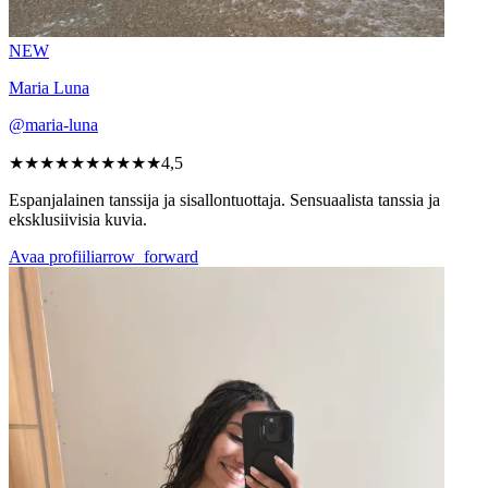
NEW
Maria Luna
@maria-luna
★★★★★
★★★★★
4,5
Espanjalainen tanssija ja sisallontuottaja. Sensuaalista tanssia ja
eksklusiivisia kuvia.
Avaa profiili
arrow_forward