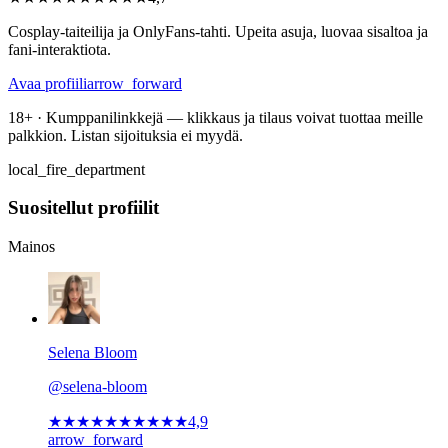
Cosplay-taiteilija ja OnlyFans-tahti. Upeita asuja, luovaa sisaltoa ja
fani-interaktiota.
Avaa profiili
arrow_forward
18+ · Kumppanilinkkejä — klikkaus ja tilaus voivat tuottaa meille
palkkion. Listan sijoituksia ei myydä.
local_fire_department
Suositellut profiilit
Mainos
Selena Bloom
@selena-bloom
★★★★★
★★★★★
4,9
arrow_forward