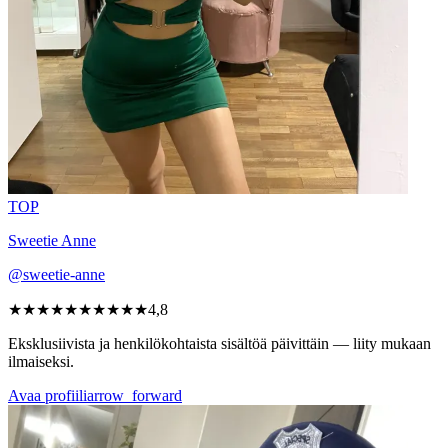
TOP
Sweetie Anne
@sweetie-anne
★★★★★
★★★★★
4,8
Eksklusiivista ja henkilökohtaista sisältöä päivittäin — liity mukaan
ilmaiseksi.
Avaa profiili
arrow_forward