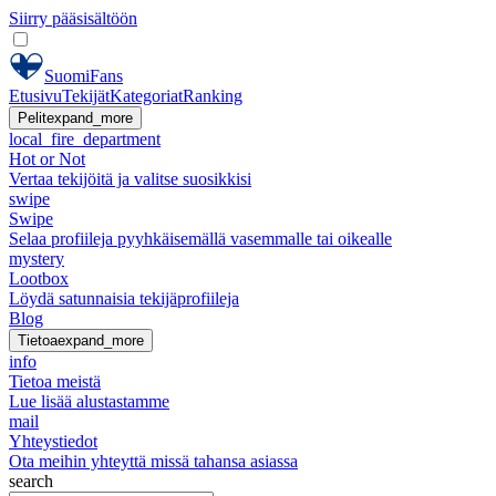
Siirry pääsisältöön
SuomiFans
Etusivu
Tekijät
Kategoriat
Ranking
Pelit
expand_more
local_fire_department
Hot or Not
Vertaa tekijöitä ja valitse suosikkisi
swipe
Swipe
Selaa profiileja pyyhkäisemällä vasemmalle tai oikealle
mystery
Lootbox
Löydä satunnaisia tekijäprofiileja
Blog
Tietoa
expand_more
info
Tietoa meistä
Lue lisää alustastamme
mail
Yhteystiedot
Ota meihin yhteyttä missä tahansa asiassa
search