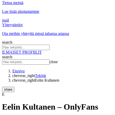
Tietoa meistä
Lue lisää alustastamme
mail
Yhteystiedot
Ota meihin yhteyttä missä tahansa asiassa
search
ILMAISET PROFIILIT
search
close
Etusivu
chevron_right
Tekijät
chevron_right
Eelin Kultanen
share
E
Eelin Kultanen
– OnlyFans