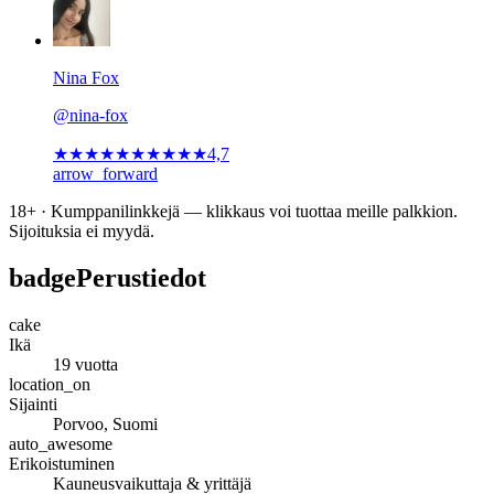
Nina Fox
@nina-fox
★★★★★
★★★★★
4,7
arrow_forward
18+ · Kumppanilinkkejä — klikkaus voi tuottaa meille palkkion.
Sijoituksia ei myydä.
badge
Perustiedot
cake
Ikä
19 vuotta
location_on
Sijainti
Porvoo, Suomi
auto_awesome
Erikoistuminen
Kauneusvaikuttaja & yrittäjä