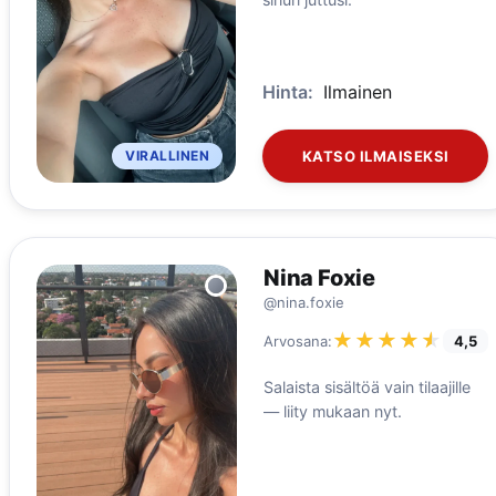
Hinta:
Ilmainen
VIRALLINEN
KATSO ILMAISEKSI
Nina Foxie
@nina.foxie
★★★★★
★★★★★
Arvosana:
4,5
Salaista sisältöä vain tilaajille
— liity mukaan nyt.