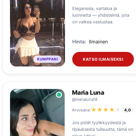
Eleganssia, vartaloa ja
luonnetta — yhdistelmä, jota
on vaikea vastustaa.
Hinta:
Ilmainen
KUMPPANI
KATSO ILMAISEKSI
Maria Luna
@marialuna18
★★★★★
★★★★★
Arvosana:
4,0
Jos pidät tyylikkyydestä ja
ripauksesta tulisuutta, tämä on
sinun juttusi.