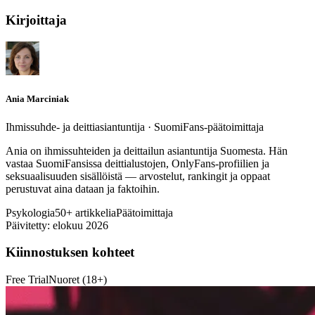
Kirjoittaja
Ania Marciniak
Ihmissuhde- ja deittiasiantuntija · SuomiFans-päätoimittaja
Ania on ihmissuhteiden ja deittailun asiantuntija Suomesta. Hän
vastaa SuomiFansissa deittialustojen, OnlyFans-profiilien ja
seksuaalisuuden sisällöistä — arvostelut, rankingit ja oppaat
perustuvat aina dataan ja faktoihin.
Psykologia
50+ artikkelia
Päätoimittaja
Päivitetty: elokuu 2026
Kiinnostuksen kohteet
Free Trial
Nuoret (18+)