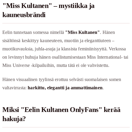
"Miss Kultanen" – mystiikka ja
kauneusbrändi
Eelin tunnetaan somessa nimellä
"Miss Kultanen"
. Hänen
sisältönsä keskittyy kauneuteen, muotiin ja eleganttiuteen –
muotikuvauksia, juhla-asuja ja klassista feminiinisyyttä. Verkossa
on levinnyt huhuja hänen osallistumisestaan Miss International- tai
Miss Universe -kilpailuihin, mutta tätä ei ole vahvistettu.
Hänen visuaalinen tyylinsä erottuu selvästi suomalaisen somen
valtavirrasta:
harkittu, elegantti ja ammattimainen
.
Miksi "Eelin Kultanen OnlyFans" kerää
hakuja?