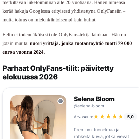
merkittävän liiketoiminnan alle 20-vuotiaana. Hänen nimensä
kerää hakuja Googlessa erityisesti yhdistettynä OnlyFansiin –
mutta totuus on mielenkiintoisempi kuin huhut.
Eelin ei todennäköisesti ole OnlyFans-tekijä lainkaan. Hän on
jotain muuta:
nuori yrittäjä, jonka tuotantoyhtiö tuotti 79 000
euroa vuonna 2024
.
Parhaat OnlyFans-tilit: päivitetty
elokuussa 2026
Selena Bloom
@selena-bloom
★★★★★
★★★★★
Arvosana:
5,0
Premium-tunnelmaa ja
rohkeita kuvia, jotka vievät