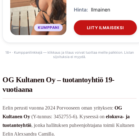
Hinta:
Ilmainen
KUMPPANI
LIITY ILMAISEKSI
18+ · Kumppanilinkkejä — klikkaus ja tilaus voivat tuottaa meille palkkion. Listan
sijoituksia ei myydä.
OG Kultanen Oy – tuotantoyhtiö 19-
vuotiaana
Eelin perusti vuonna 2024 Porvooseen oman yrityksen:
OG
Kultanen Oy
(Y-tunnus: 3452755-6). Kyseessä on
elokuva- ja
tuotantoyhtiö
, jonka hallituksen puheenjohtajana toimii Kultanen
Eelin Alexsandra Camilla.