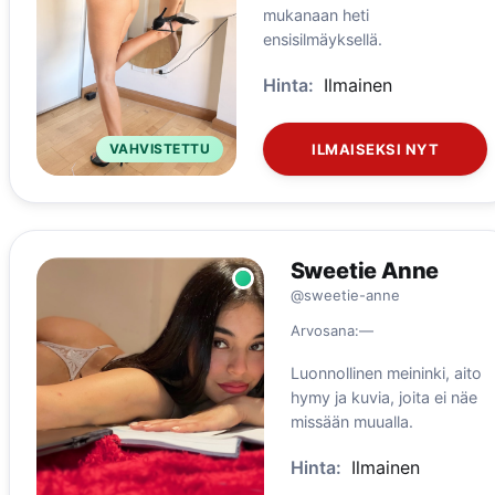
mukanaan heti
ensisilmäyksellä.
Hinta:
Ilmainen
VAHVISTETTU
ILMAISEKSI NYT
Sweetie Anne
@sweetie-anne
Arvosana:
—
Luonnollinen meininki, aito
hymy ja kuvia, joita ei näe
missään muualla.
Hinta:
Ilmainen