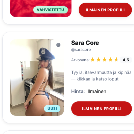
VAHVISTETTU
ILMAINEN PROFIILI
Sara Core
@saracore
★★★★★
★★★★★
Arvosana:
4,5
Tyyliä, itsevarmuutta ja kipinää
— klikkaa ja katso loput.
Hinta:
Ilmainen
UUSI
ILMAINEN PROFIILI