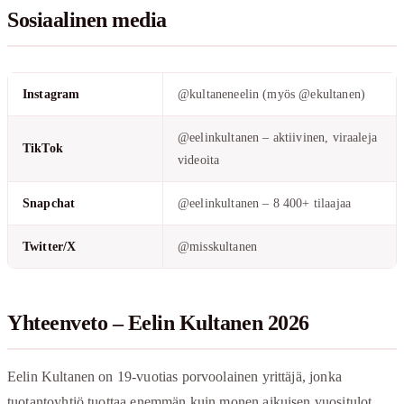
Sosiaalinen media
Instagram
@kultaneneelin (myös @ekultanen)
@eelinkultanen – aktiivinen, viraaleja
TikTok
videoita
Snapchat
@eelinkultanen – 8 400+ tilaajaa
Twitter/X
@misskultanen
Yhteenveto – Eelin Kultanen 2026
Eelin Kultanen on 19-vuotias porvoolainen yrittäjä, jonka
tuotantoyhtiö tuottaa enemmän kuin monen aikuisen vuositulot.