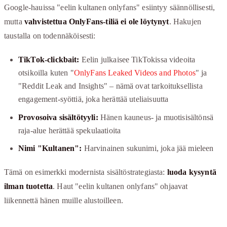
Google-hauissa "eelin kultanen onlyfans" esiintyy säännöllisesti,
mutta
vahvistettua OnlyFans-tiliä ei ole löytynyt
. Hakujen
taustalla on todennäköisesti:
TikTok-clickbait:
Eelin julkaisee TikTokissa videoita
otsikoilla kuten "
OnlyFans Leaked Videos and Photos
" ja
"Reddit Leak and Insights" – nämä ovat tarkoituksellista
engagement-syöttiä, joka herättää uteliaisuutta
Provosoiva sisältötyyli:
Hänen kauneus- ja muotisisältönsä
raja-alue herättää spekulaatioita
Nimi "Kultanen":
Harvinainen sukunimi, joka jää mieleen
Tämä on esimerkki modernista sisältöstrategiasta:
luoda kysyntä
ilman tuotetta
. Haut "eelin kultanen onlyfans" ohjaavat
liikennettä hänen muille alustoilleen.