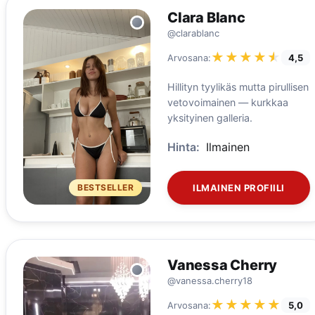
Clara Blanc
@clarablanc
★★★★★
★★★★★
Arvosana:
4,5
Hillityn tyylikäs mutta pirullisen
vetovoimainen — kurkkaa
yksityinen galleria.
Hinta:
Ilmainen
BESTSELLER
ILMAINEN PROFIILI
Vanessa Cherry
@vanessa.cherry18
★★★★★
★★★★★
Arvosana:
5,0