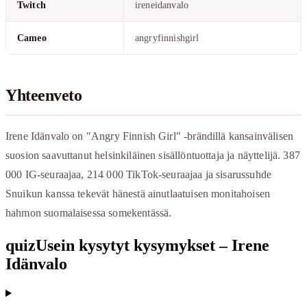
Twitch
ireneidanvalo
Cameo
angryfinnishgirl
Yhteenveto
Irene Idänvalo on "Angry Finnish Girl" -brändillä kansainvälisen
suosion saavuttanut helsinkiläinen sisällöntuottaja ja näyttelijä. 387
000 IG-seuraajaa, 214 000 TikTok-seuraajaa ja sisarussuhde
Snuikun kanssa tekevät hänestä ainutlaatuisen monitahoisen
hahmon suomalaisessa somekentässä.
quiz
Usein kysytyt kysymykset – Irene
Idänvalo