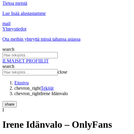
Tietoa meistä
Lue lisää alustastamme
mail
Yhteystiedot
Ota meihin yhteyttä missä tahansa asiassa
search
ILMAISET PROFIILIT
search
close
Etusivu
chevron_right
Tekijät
chevron_right
Irene Idänvalo
share
I
Irene Idänvalo
– OnlyFans