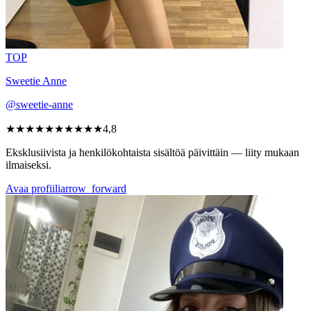
TOP
Sweetie Anne
@sweetie-anne
★★★★★
★★★★★
4,8
Eksklusiivista ja henkilökohtaista sisältöä päivittäin — liity mukaan
ilmaiseksi.
Avaa profiili
arrow_forward