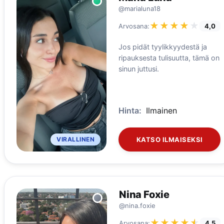
@marialuna18
★★★★★
★★★★★
Arvosana:
4,0
Jos pidät tyylikkyydestä ja
ripauksesta tulisuutta, tämä on
sinun juttusi.
Hinta:
Ilmainen
VIRALLINEN
KATSO ILMAISEKSI
Nina Foxie
@nina.foxie
★★★★★
★★★★★
Arvosana:
4,5