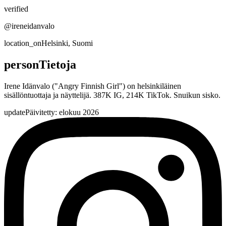
verified
@ireneidanvalo
location_on
Helsinki, Suomi
person
Tietoja
Irene Idänvalo ("Angry Finnish Girl") on helsinkiläinen
sisällöntuottaja ja näyttelijä. 387K IG, 214K TikTok. Snuikun sisko.
update
Päivitetty: elokuu 2026