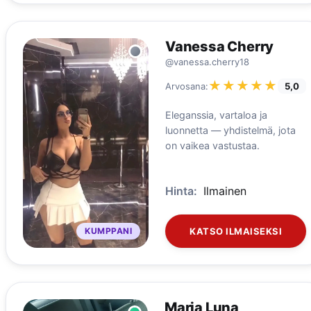
Vanessa Cherry
@vanessa.cherry18
★★★★★
★★★★★
Arvosana:
5,0
Eleganssia, vartaloa ja
luonnetta — yhdistelmä, jota
on vaikea vastustaa.
Hinta:
Ilmainen
KUMPPANI
KATSO ILMAISEKSI
Maria Luna