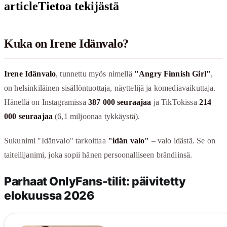
article
Tietoa tekijästä
Kuka on Irene Idänvalo?
Irene Idänvalo
, tunnettu myös nimellä
"Angry Finnish Girl"
,
on helsinkiläinen sisällöntuottaja, näyttelijä ja komediavaikuttaja.
Hänellä on Instagramissa
387 000 seuraajaa
ja TikTokissa
214
000 seuraajaa
(6,1 miljoonaa tykkäystä).
Sukunimi "Idänvalo" tarkoittaa
"idän valo"
– valo idästä. Se on
taiteilijanimi, joka sopii hänen persoonalliseen brändiinsä.
Parhaat OnlyFans-tilit: päivitetty
elokuussa 2026