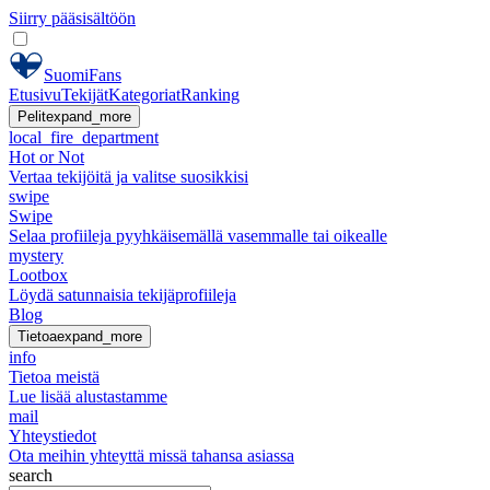
Siirry pääsisältöön
SuomiFans
Etusivu
Tekijät
Kategoriat
Ranking
Pelit
expand_more
local_fire_department
Hot or Not
Vertaa tekijöitä ja valitse suosikkisi
swipe
Swipe
Selaa profiileja pyyhkäisemällä vasemmalle tai oikealle
mystery
Lootbox
Löydä satunnaisia tekijäprofiileja
Blog
Tietoa
expand_more
info
Tietoa meistä
Lue lisää alustastamme
mail
Yhteystiedot
Ota meihin yhteyttä missä tahansa asiassa
search