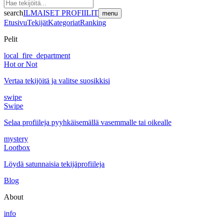
search
ILMAISET PROFIILIT
menu
Etusivu
Tekijät
Kategoriat
Ranking
Pelit
local_fire_department
Hot or Not
Vertaa tekijöitä ja valitse suosikkisi
swipe
Swipe
Selaa profiileja pyyhkäisemällä vasemmalle tai oikealle
mystery
Lootbox
Löydä satunnaisia tekijäprofiileja
Blog
About
info