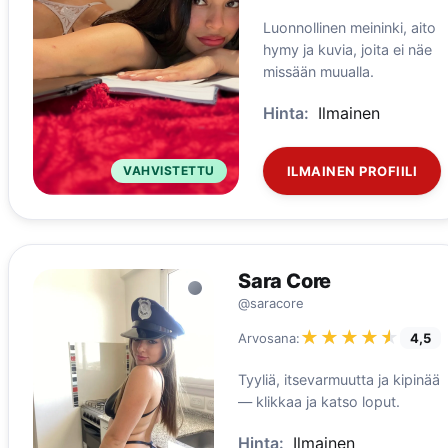
Luonnollinen meininki, aito
hymy ja kuvia, joita ei näe
missään muualla.
Hinta:
Ilmainen
VAHVISTETTU
ILMAINEN PROFIILI
Sara Core
@saracore
★★★★★
★★★★★
Arvosana:
4,5
Tyyliä, itsevarmuutta ja kipinää
— klikkaa ja katso loput.
Hinta:
Ilmainen