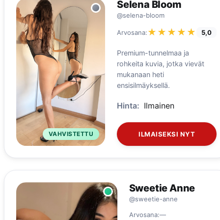
Selena Bloom
@selena-bloom
★★★★★
★★★★★
Arvosana:
5,0
Premium-tunnelmaa ja
rohkeita kuvia, jotka vievät
mukanaan heti
ensisilmäyksellä.
Hinta:
Ilmainen
VAHVISTETTU
ILMAISEKSI NYT
Sweetie Anne
@sweetie-anne
Arvosana:
—