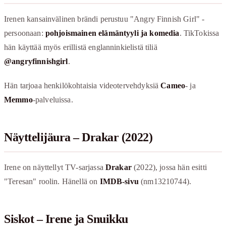
Irenen kansainvälinen brändi perustuu "Angry Finnish Girl" -
persoonaan:
pohjoismainen elämäntyyli ja komedia
. TikTokissa
hän käyttää myös erillistä englanninkielistä tiliä
@angryfinnishgirl
.
Hän tarjoaa henkilökohtaisia videotervehdyksiä
Cameo
- ja
Memmo
-palveluissa.
Näyttelijäura – Drakar (2022)
Irene on näyttellyt TV-sarjassa
Drakar
(2022), jossa hän esitti
"Teresan" roolin. Hänellä on
IMDB-sivu
(nm13210744).
Siskot – Irene ja Snuikku