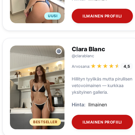
UUSI
ILMAINEN PROFIILI
Clara Blanc
@clarablanc
★★★★★
★★★★★
Arvosana:
4,5
Hillityn tyylikäs mutta pirullisen
vetovoimainen — kurkkaa
yksityinen galleria.
Hinta:
Ilmainen
BESTSELLER
ILMAINEN PROFIILI