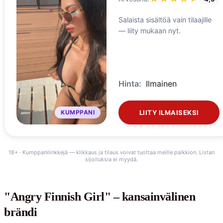
Salaista sisältöä vain tilaajille
— liity mukaan nyt.
Hinta:
Ilmainen
KUMPPANI
LIITY ILMAISEKSI
18+ · Kumppanilinkkejä — klikkaus ja tilaus voivat tuottaa meille palkkion. Listan
sijoituksia ei myydä.
"Angry Finnish Girl" – kansainvälinen
brändi