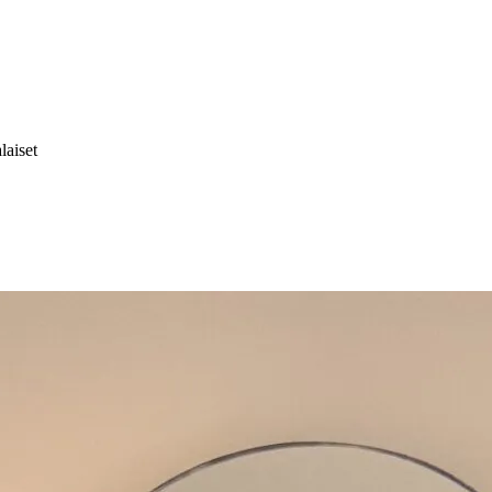
laiset