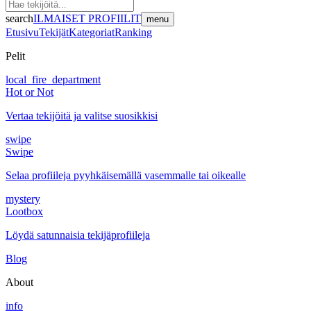
search
ILMAISET PROFIILIT
menu
Etusivu
Tekijät
Kategoriat
Ranking
Pelit
local_fire_department
Hot or Not
Vertaa tekijöitä ja valitse suosikkisi
swipe
Swipe
Selaa profiileja pyyhkäisemällä vasemmalle tai oikealle
mystery
Lootbox
Löydä satunnaisia tekijäprofiileja
Blog
About
info