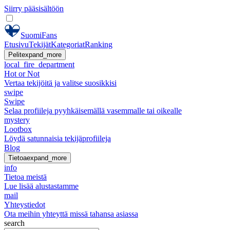
Siirry pääsisältöön
SuomiFans
Etusivu
Tekijät
Kategoriat
Ranking
Pelit
expand_more
local_fire_department
Hot or Not
Vertaa tekijöitä ja valitse suosikkisi
swipe
Swipe
Selaa profiileja pyyhkäisemällä vasemmalle tai oikealle
mystery
Lootbox
Löydä satunnaisia tekijäprofiileja
Blog
Tietoa
expand_more
info
Tietoa meistä
Lue lisää alustastamme
mail
Yhteystiedot
Ota meihin yhteyttä missä tahansa asiassa
search