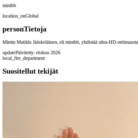
mintbb
location_on
Global
person
Tietoja
Minttu Matilda Jääskeläinen, eli mintbb, yhdistää ultra-HD-striimausta j
update
Päivitetty: elokuu 2026
local_fire_department
Suositellut tekijät