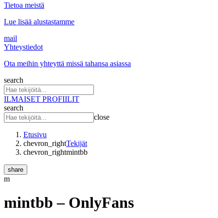
Tietoa meistä
Lue lisää alustastamme
mail
Yhteystiedot
Ota meihin yhteyttä missä tahansa asiassa
search
ILMAISET PROFIILIT
search
close
Etusivu
chevron_right
Tekijät
chevron_right
mintbb
share
m
mintbb
– OnlyFans