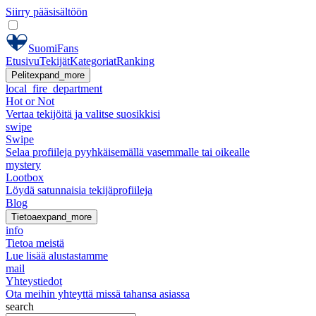
Siirry pääsisältöön
SuomiFans
Etusivu
Tekijät
Kategoriat
Ranking
Pelit
expand_more
local_fire_department
Hot or Not
Vertaa tekijöitä ja valitse suosikkisi
swipe
Swipe
Selaa profiileja pyyhkäisemällä vasemmalle tai oikealle
mystery
Lootbox
Löydä satunnaisia tekijäprofiileja
Blog
Tietoa
expand_more
info
Tietoa meistä
Lue lisää alustastamme
mail
Yhteystiedot
Ota meihin yhteyttä missä tahansa asiassa
search