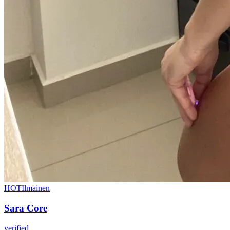
HOT
Ilmainen
Sara Core
verified