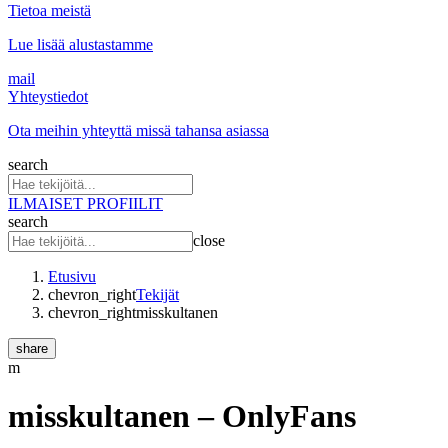
Tietoa meistä
Lue lisää alustastamme
mail
Yhteystiedot
Ota meihin yhteyttä missä tahansa asiassa
search
ILMAISET PROFIILIT
search
close
Etusivu
chevron_right
Tekijät
chevron_right
misskultanen
share
m
misskultanen
– OnlyFans