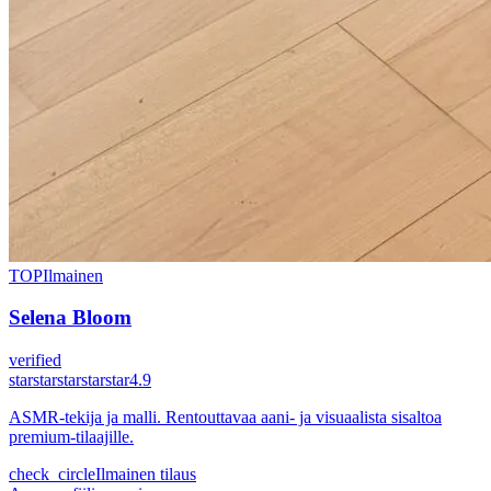
TOP
Ilmainen
Selena Bloom
verified
star
star
star
star
star
4.9
ASMR-tekija ja malli. Rentouttavaa aani- ja visuaalista sisaltoa
premium-tilaajille.
check_circle
Ilmainen tilaus