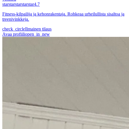
star
star
star
star
star
4.7
Fitness-kilpailija ja kehonrakentaja. Rohkeaa urheilullista sisaltoa ja
treenivinkkeja.
check_circle
Ilmainen tilaus
Avaa profiili
open_in_new