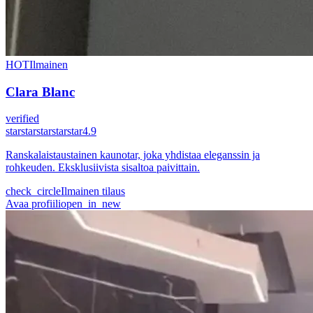
HOT
Ilmainen
Clara Blanc
verified
star
star
star
star
star
4.9
Ranskalaistaustainen kaunotar, joka yhdistaa eleganssin ja
rohkeuden. Eksklusiivista sisaltoa paivittain.
check_circle
Ilmainen tilaus
Avaa profiili
open_in_new