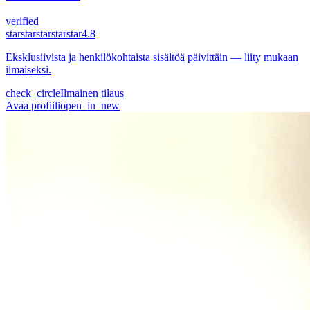
verified
star
star
star
star
star
4.8
Eksklusiivista ja henkilökohtaista sisältöä päivittäin — liity mukaan
ilmaiseksi.
check_circle
Ilmainen tilaus
Avaa profiili
open_in_new