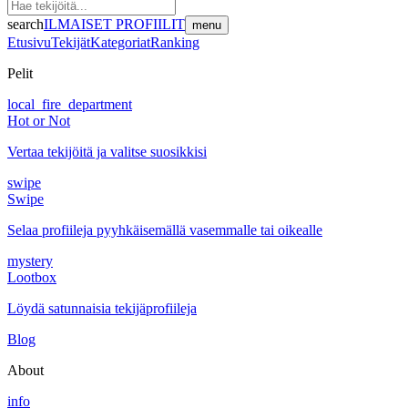
search
ILMAISET PROFIILIT
menu
Etusivu
Tekijät
Kategoriat
Ranking
Pelit
local_fire_department
Hot or Not
Vertaa tekijöitä ja valitse suosikkisi
swipe
Swipe
Selaa profiileja pyyhkäisemällä vasemmalle tai oikealle
mystery
Lootbox
Löydä satunnaisia tekijäprofiileja
Blog
About
info