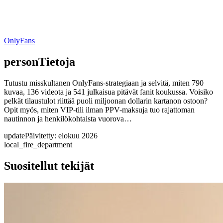
OnlyFans
person
Tietoja
Tutustu misskultanen OnlyFans-strategiaan ja selvitä, miten 790
kuvaa, 136 videota ja 541 julkaisua pitävät fanit koukussa. Voisiko
pelkät tilaustulot riittää puoli miljoonan dollarin kartanon ostoon?
Opit myös, miten VIP-tili ilman PPV-maksuja tuo rajattoman
nautinnon ja henkilökohtaista vuorova…
update
Päivitetty: elokuu 2026
local_fire_department
Suositellut tekijät