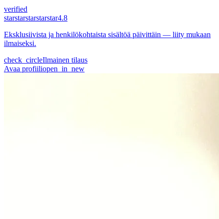
verified
star
star
star
star
star
4.8
Eksklusiivista ja henkilökohtaista sisältöä päivittäin — liity mukaan
ilmaiseksi.
check_circle
Ilmainen tilaus
Avaa profiili
open_in_new