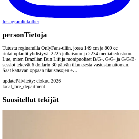
Instagram
link
other
person
Tietoja
Tutustu reginamilla OnlyFans-tiliin, jossa 149 cm ja 800 cc
rintaimplantit yhdistyvät 2225 julkaisuun ja 2234 mediatiedostoon.
Lue, miten Brazilian Butt Lift ja monipuoliset B/G-, G/G- ja G/G/B-
sessiot tekevät 6 dollarin 30 päivän tilauksesta vastustamattoman.
Saat kattavan oppaan tilaustasojen e…
update
Päivitetty: elokuu 2026
local_fire_department
Suositellut tekijät