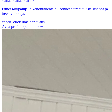
star
star
star
star
star
4.7
Fitness-kilpailija ja kehonrakentaja. Rohkeaa urheilullista sisaltoa ja
treenivinkkeja.
check_circle
Ilmainen tilaus
Avaa profiili
open_in_new