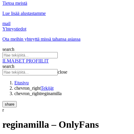
Tietoa meistä
Lue lisää alustastamme
mail
Yhteystiedot
Ota meihin yhteyttä missä tahansa asiassa
search
ILMAISET PROFIILIT
search
close
Etusivu
chevron_right
Tekijät
chevron_right
reginamilla
share
r
reginamilla
– OnlyFans