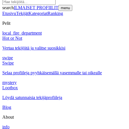
search
ILMAISET PROFIILIT
menu
Etusivu
Tekijät
Kategoriat
Ranking
Pelit
local_fire_department
Hot or Not
Vertaa tekijöitä ja valitse suosikkisi
swipe
Swipe
Selaa profiileja pyyhkäisemällä vasemmalle tai oikealle
mystery
Lootbox
Löydä satunnaisia tekijäprofiileja
Blog
About
info