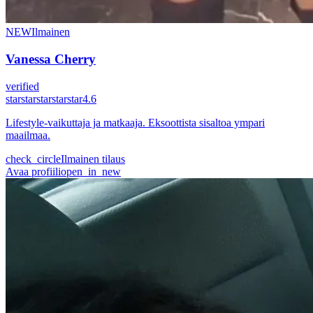
NEW
Ilmainen
Vanessa Cherry
verified
star
star
star
star
star
4.6
Lifestyle-vaikuttaja ja matkaaja. Eksoottista sisaltoa ympari
maailmaa.
check_circle
Ilmainen tilaus
Avaa profiili
open_in_new