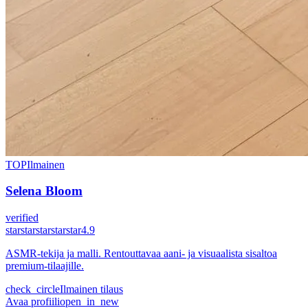
TOP
Ilmainen
Selena Bloom
verified
star
star
star
star
star
4.9
ASMR-tekija ja malli. Rentouttavaa aani- ja visuaalista sisaltoa
premium-tilaajille.
check_circle
Ilmainen tilaus
Avaa profiili
open_in_new