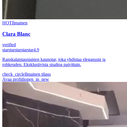
HOT
Ilmainen
Clara Blanc
verified
star
star
star
star
star
4.9
Ranskalaistaustainen kaunotar, joka yhdistaa eleganssin ja
rohkeuden. Eksklusiivista sisaltoa paivittain.
check_circle
Ilmainen tilaus
Avaa profiili
open_in_new