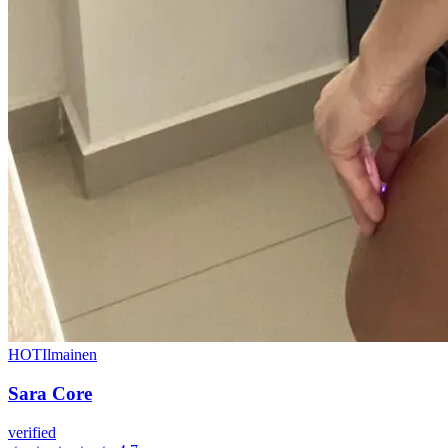
HOT
Ilmainen
Sara Core
verified