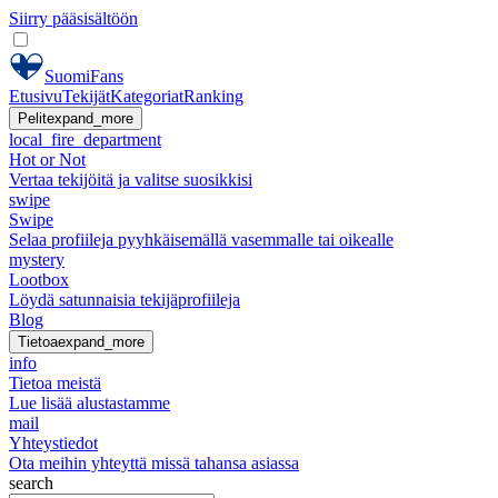
Siirry pääsisältöön
SuomiFans
Etusivu
Tekijät
Kategoriat
Ranking
Pelit
expand_more
local_fire_department
Hot or Not
Vertaa tekijöitä ja valitse suosikkisi
swipe
Swipe
Selaa profiileja pyyhkäisemällä vasemmalle tai oikealle
mystery
Lootbox
Löydä satunnaisia tekijäprofiileja
Blog
Tietoa
expand_more
info
Tietoa meistä
Lue lisää alustastamme
mail
Yhteystiedot
Ota meihin yhteyttä missä tahansa asiassa
search