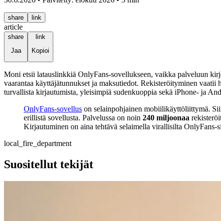
share
link
article
share
link
Jaa
Kopioi
Moni etsii latauslinkkiä OnlyFans-sovellukseen, vaikka palveluun ki
vaarantaa käyttäjätunnukset ja maksutiedot. Rekisteröityminen vaatii 
turvallista kirjautumista, yleisimpiä sudenkuoppia sekä iPhone- ja Andr
OnlyFans-sovellus
on selainpohjainen mobiilikäyttöliittymä. Siin
erillistä sovellusta. Palvelussa on noin
240 miljoonaa
rekisteröi
Kirjautuminen on aina tehtävä selaimella virallisilta OnlyFans-si
local_fire_department
Suositellut tekijät