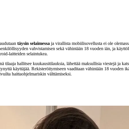
rjaudutaan
täysin selaimessa
ja virallista mobiilisovellusta ei ole olema
henkilöllisyyden vahvistamisen sekä vähintään 18 vuoden iän, ja käyttöl
oid-laitteiden selaintukea.
ä tilaaja hallitsee kuukausitilauksia, lähettää maksullisia viestejä ja ka
tynyttä käyttäjää. Rekisteröitymiseen vaaditaan vähintään 18 vuoden ikä
vuilta haittaohjelmariskin välttämiseksi.