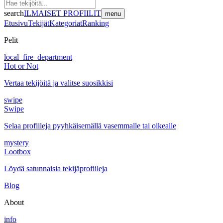
search
ILMAISET PROFIILIT
menu
Etusivu
Tekijät
Kategoriat
Ranking
Pelit
local_fire_department
Hot or Not
Vertaa tekijöitä ja valitse suosikkisi
swipe
Swipe
Selaa profiileja pyyhkäisemällä vasemmalle tai oikealle
mystery
Lootbox
Löydä satunnaisia tekijäprofiileja
Blog
About
info