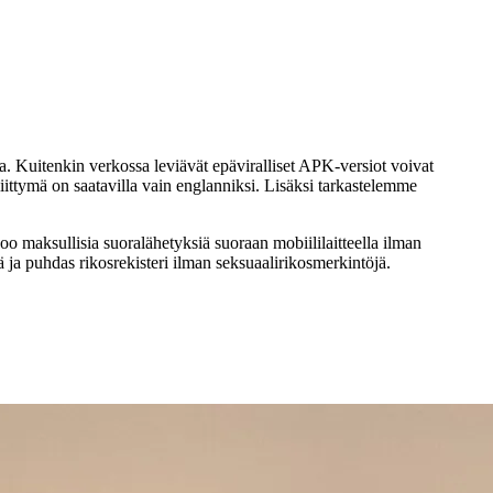
ssa. Kuitenkin verkossa leviävät epäviralliset APK-versiot voivat
iittymä on saatavilla vain englanniksi. Lisäksi tarkastelemme
tsoo maksullisia suoralähetyksiä suoraan mobiililaitteella ilman
 ja puhdas rikosrekisteri ilman seksuaalirikosmerkintöjä.