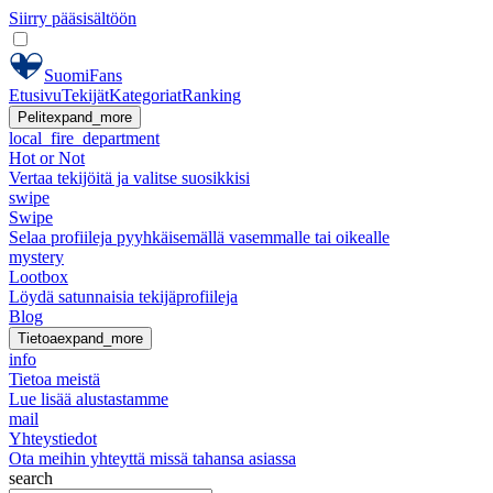
Siirry pääsisältöön
SuomiFans
Etusivu
Tekijät
Kategoriat
Ranking
Pelit
expand_more
local_fire_department
Hot or Not
Vertaa tekijöitä ja valitse suosikkisi
swipe
Swipe
Selaa profiileja pyyhkäisemällä vasemmalle tai oikealle
mystery
Lootbox
Löydä satunnaisia tekijäprofiileja
Blog
Tietoa
expand_more
info
Tietoa meistä
Lue lisää alustastamme
mail
Yhteystiedot
Ota meihin yhteyttä missä tahansa asiassa
search