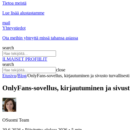
Tietoa meistä
Lue lisää alustastamme
mail
Yhteystiedot
Ota meihin yhteyttä missä tahansa asiassa
search
ILMAISET PROFIILIT
search
close
Etusivu
/
Blog
/
OnlyFans-sovellus, kirjautuminen ja sivusto turvallisesti
OnlyFans-sovellus, kirjautuminen ja sivusto
OSuomi Team
30.6.2026 • Päivitetty: elokuu 2026 • 5 min