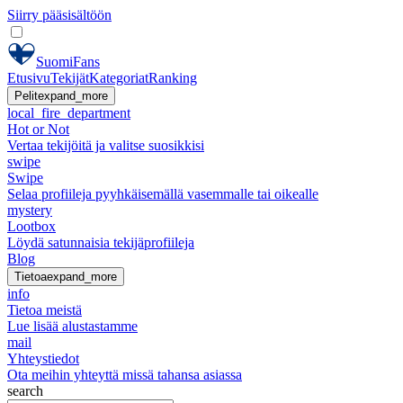
Siirry pääsisältöön
SuomiFans
Etusivu
Tekijät
Kategoriat
Ranking
Pelit
expand_more
local_fire_department
Hot or Not
Vertaa tekijöitä ja valitse suosikkisi
swipe
Swipe
Selaa profiileja pyyhkäisemällä vasemmalle tai oikealle
mystery
Lootbox
Löydä satunnaisia tekijäprofiileja
Blog
Tietoa
expand_more
info
Tietoa meistä
Lue lisää alustastamme
mail
Yhteystiedot
Ota meihin yhteyttä missä tahansa asiassa
search