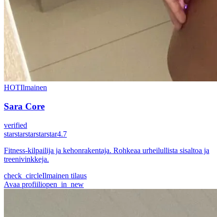
HOT
Ilmainen
Sara Core
verified
star
star
star
star
star
4.7
Fitness-kilpailija ja kehonrakentaja. Rohkeaa urheilullista sisaltoa ja
treenivinkkeja.
check_circle
Ilmainen tilaus
Avaa profiili
open_in_new