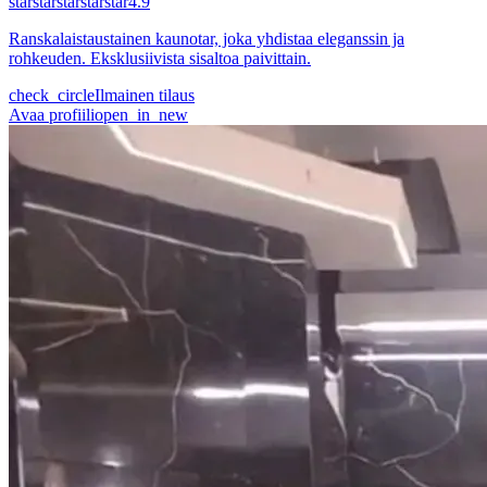
star
star
star
star
star
4.9
Ranskalaistaustainen kaunotar, joka yhdistaa eleganssin ja
rohkeuden. Eksklusiivista sisaltoa paivittain.
check_circle
Ilmainen tilaus
Avaa profiili
open_in_new