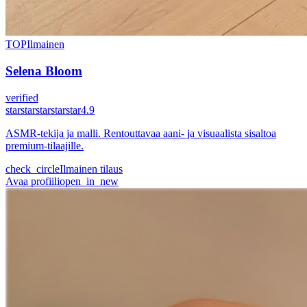
TOP
Ilmainen
Selena Bloom
verified
star
star
star
star
star
4.9
ASMR-tekija ja malli. Rentouttavaa aani- ja visuaalista sisaltoa
premium-tilaajille.
check_circle
Ilmainen tilaus
Avaa profiili
open_in_new