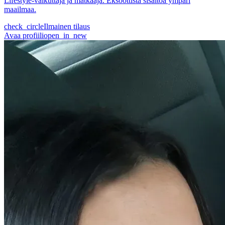
Lifestyle-vaikuttaja ja matkaaja. Eksoottista sisaltoa ympari
maailmaa.
check_circle
Ilmainen tilaus
Avaa profiili
open_in_new