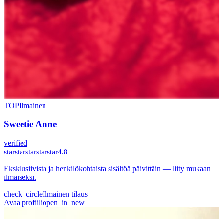
TOP
Ilmainen
Sweetie Anne
verified
star
star
star
star
star
4.8
Eksklusiivista ja henkilökohtaista sisältöä päivittäin — liity mukaan
ilmaiseksi.
check_circle
Ilmainen tilaus
Avaa profiili
open_in_new