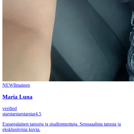
NEW
Ilmainen
Maria Luna
verified
star
star
star
star
star
4.5
Espanjalainen tanssija ja sisallontuottaja. Sensuaalista tanssia ja
eksklusiivisia kuvia.