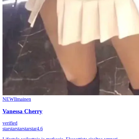
NEW
Ilmainen
Vanessa Cherry
verified
star
star
star
star
star
4.6