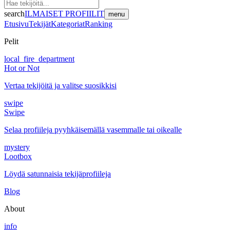
search
ILMAISET PROFIILIT
menu
Etusivu
Tekijät
Kategoriat
Ranking
Pelit
local_fire_department
Hot or Not
Vertaa tekijöitä ja valitse suosikkisi
swipe
Swipe
Selaa profiileja pyyhkäisemällä vasemmalle tai oikealle
mystery
Lootbox
Löydä satunnaisia tekijäprofiileja
Blog
About
info