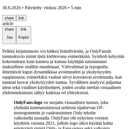
30.6.2026 • Päivitetty: elokuu 2026 • 5 min
share
link
article
share
link
Jaa
Kopioi
Pelkkä kirjainmuoto voi kätkeä brändiviestin, ja OnlyFansin
tunnuskuvio toimii tästä kiehtovana esimerkkinä. Symboli kehystää
kokemuksen kuin kamera ja kutsuu käyttäjää tutustumaan
maksullisen sisällön maailmaan. Värivalinnat ja typografia
ilmentävät logon dynamiikkaa avoimuuden ja yksityisyyden
rajapinnassa; esimerkiksi vaaleat sävyt korostavat avoimuutta, kun
tummat luovat yksityisyyden tuntua. Syvällinen analyysi paljastaa
ideat sekä viralliset käyttöohjeet, joiden avulla merkin visuaalinen
yhdenmukaisuus säilyy kaikissa eri yhteyksissä.
OnlyFans-logo
on suojattu visuaalinen tunnus, joka
yhdistää tummansinisessä neliössä sijaitsevan OF-
monogrammin ja vaaleansinisen Only-tekstin
valkoisella taustalla. OnlyFans otti nykyisen version
käyttöön vuonna 2021, jolloin logo alkoi käyttää kahta
erisävyistä sinistä Only- ja Fans-osissa sekä valkoista